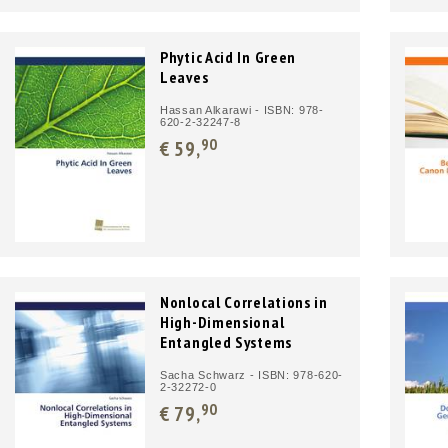
Phytic Acid In Green
Leaves
Hassan Alkarawi - ISBN: 978-
620-2-32247-8
90
€ 59,
Nonlocal Correlations in
High-Dimensional
Entangled Systems
Sacha Schwarz - ISBN: 978-620-
2-32272-0
90
€ 79,