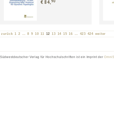
90
€ 84,
zurück
1
2
…
8
9
10
11
12
13
14
15
16
…
423
424
weiter
Südwestdeutscher Verlag für Hochschulschriften ist ein Imprint der
OmniS