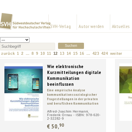
SVH-Verlag
Autor werden
Aktuelles
zurück
1
2
…
8
9
10
11
12
13
14
15
16
…
423
424
weiter
Wie elektronische
Kurzmitteilungen digitale
Kommunikation
beeinflussen
Eine empirische Analyse
kommunikationssoziologischer
Fragestellungen in der privaten
und beruflichen Kommunikation
Alfred-Joachim Hermanni,
Frederik Ornau - ISBN: 978-620-
2-32282-9
90
€ 50,